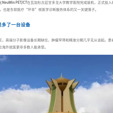
化
NeuWin PET/CT
在瓦加杜古廷甘多戈大学教学医院完成装机，正式投入
，也是东软医疗“环非”核医学诊断服务体系的又一关键落子。
是多了一台设备
区，高端分子影像设备长期缺位，肿瘤早筛和精准分期几乎无从谈起。患
赴海外就医更非多数人能承受。