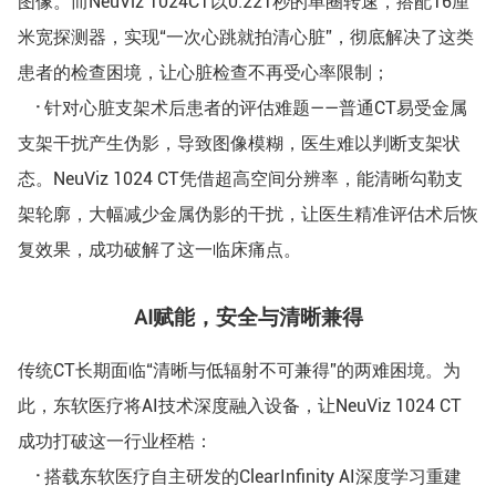
图像。而NeuViz 1024CT以0.221秒的单圈转速，搭配16厘
米宽探测器，实现“一次心跳就拍清心脏”，彻底解决了这类
患者的检查困境，让心脏检查不再受心率限制；
·
针对心脏支架术后患者的评估难题——普通CT易受金属
支架干扰产生伪影，导致图像模糊，医生难以判断支架状
态。NeuViz 1024 CT凭借超高空间分辨率，能清晰勾勒支
架轮廓，大幅减少金属伪影的干扰，让医生精准评估术后恢
复效果，成功破解了这一临床痛点。
AI赋能，安全与清晰兼得
传统CT长期面临“清晰与低辐射不可兼得”的两难困境。为
此，东软医疗将AI技术深度融入设备，让NeuViz 1024 CT
成功打破这一行业桎梏：
·
搭载东软医疗自主研发的ClearInfinity AI深度学习重建