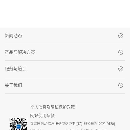
新闻动态
品牌新闻
产品与解决方案
产品新闻
CT系列
服务与培训
市场活动
MRI系列
MDaaS
媒体报道
关于我们
DSA系列
客户服务中心
关于东软医疗
GXR系列
客户服务解决方案
个人信息及隐私保护政策
社会责任
PET/CT系列
网站使用条款
先进医学培训中心
招贤纳士
互联网药品信息服务资格证书[(辽)-非经营性-2021-0130]
US系列